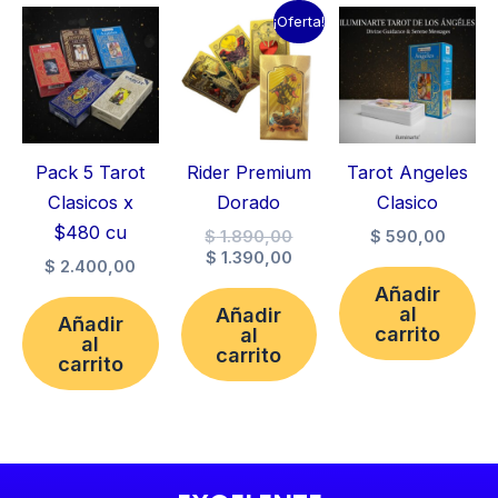
¡Oferta!
Pack 5 Tarot
Rider Premium
Tarot Angeles
Clasicos x
Dorado
Clasico
$480 cu
El
$
1.890,00
$
590,00
El
precio
$
1.390,00
$
2.400,00
precio
original
Añadir
actual
era:
al
Añadir
es:
$ 1.890,00.
Añadir
carrito
al
al
$ 1.390,00.
carrito
carrito