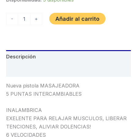
precio
precio
original
actual
Masajeador
Añadir al carrito
-
+
Portatil
era:
es:
cantidad
$ 1.500,00.
$ 950,00.
Descripción
Valoraciones (0)
Nueva pistola MASAJEADORA
5 PUNTAS INTERCAMBIABLES
INALAMBRICA
EXELENTE PARA RELAJAR MUSCULOS, LIBERAR
TENCIONES, ALIVIAR DOLENCIAS!
6 VELOCIDADES