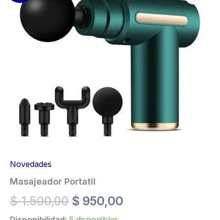
Novedades
Masajeador Portatil
El
El
$
1.500,00
$
950,00
Disponibilidad:
5 disponibles