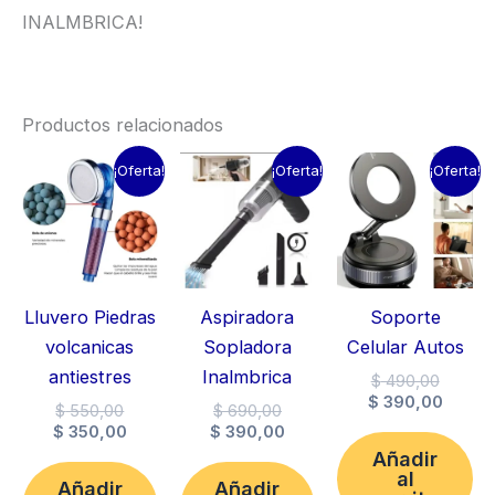
INALMBRICA!
Productos relacionados
¡Oferta!
¡Oferta!
¡Oferta!
Lluvero Piedras
Aspiradora
Soporte
volcanicas
Sopladora
Celular Autos
antiestres
Inalmbrica
El
$
490,00
precio
El
$
390,00
El
El
$
550,00
$
690,00
origina
preci
precio
El
precio
El
$
350,00
$
390,00
era:
actual
original
precio
original
precio
Añadir
$ 490,
es:
era:
actual
era:
actual
al
$ 390,
Añadir
Añadir
$ 550,00.
es:
$ 690,00.
es: