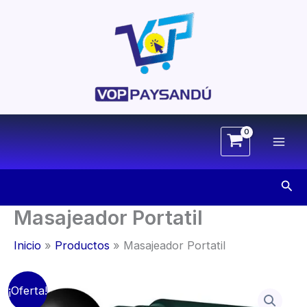
Ir
al
contenido
Busc
Masajeador Portatil
Inicio
Productos
Masajeador Portatil
¡Oferta!