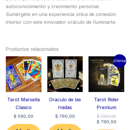
autoconocimiento y crecimiento personal.
Sumérgete en una experiencia única de conexión
interior con este innovador oráculo de Iluminarte.
Productos relacionados
¡Oferta!
Tarot Marsella
Oraculo de las
Tarot Rider
Clasico
Hadas
Premium
El
$
590,00
$
790,00
$
1.190,00
precio
El
$
790,00
origina
preci